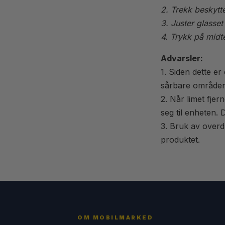
2. Trekk beskytte
3. Juster glasset
4. Trykk på midte
Advarsler:
1. Siden dette e
sårbare områden
2. Når limet fjer
seg til enheten.
3. Bruk av overd
produktet.
OM MOBILMARKED