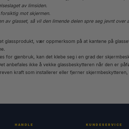
lseslaget av limsiden.
 forsiktig mot skjermen.
n av glasset, så vil den limende delen spre seg jevnt over a
r et glassprodukt, vær oppmerksom på at kantene på glasse
e.
nes for gjenbruk, kan det klebe seg i en grad der skjermbesk
 Det anbefales ikke å vekke glassbeskytteren når den er påfø
reven kraft som installerer eller fjerner skjermbeskytteren
HANDLE
KUNDESERVICE