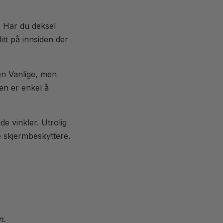
. Har du deksel
tt på innsiden der
en Vanlige, men
Den er enkel å
de vinkler. Utrolig
re skjermbeskyttere.
n.