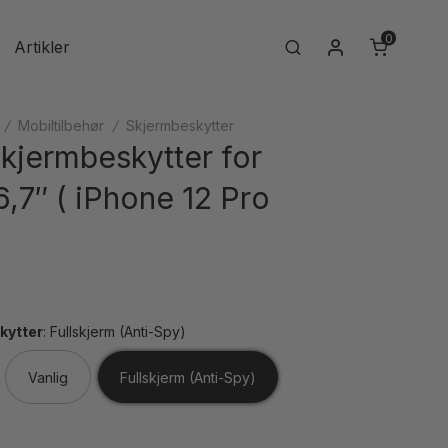
0
Min konto
Artikler
Search
/
Mobiltilbehør
/
Skjermbeskytter
kjermbeskytter for
,7″ ( iPhone 12 Pro
kytter
:
Fullskjerm (Anti-Spy)
Vanlig
Fullskjerm (Anti-Spy)