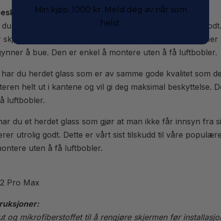
Min kjøp. 1000 kr. Meld deg av når som
beskyttere
helst.
du et herdet glass som beskytter telefonen din meget godt
skjermen så anbefaler vi denne typen, da glasset stopper li
ynner å bue. Den er enkel å montere uten å få luftbobler.
har du herdet glass som er av samme gode kvalitet som d
teren helt ut i kantene og vil gi deg maksimal beskyttelse. 
å luftbobler.
ar du et herdet glass som gjør at man ikke får innsyn fra si
rer utrolig godt. Dette er vårt sist tilskudd til våre populæ
ontere uten å få luftbobler.
12 Pro Max
truksjoner:
ut og mikrofiberstoffet til å rengjøre skjermen før installasjo