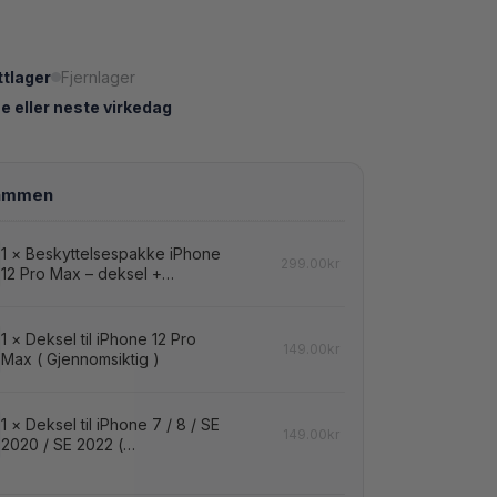
tlager
Fjernlager
eller neste virkedag
1
×
Beskyttelsespakke iPhone
299.00
kr
12 Pro Max – deksel +
sespakke
skjermbeskyttelse
1
×
Deksel til iPhone 12 Pro
149.00
kr
Max ( Gjennomsiktig )
1
×
Deksel til iPhone 7 / 8 / SE
149.00
kr
2020 / SE 2022 (
Gjennomsiktig )