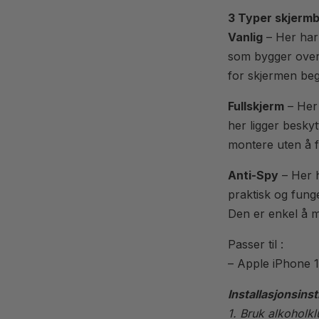
3 Typer skjerm
Vanlig
– Her har 
som bygger over 
for skjermen beg
Fullskjerm
– Her 
her ligger beskyt
montere uten å f
Anti-Spy
– Her h
praktisk og funge
Den er enkel å m
Passer til :
– Apple iPhone 
Installasjonsins
1. Bruk alkoholkl