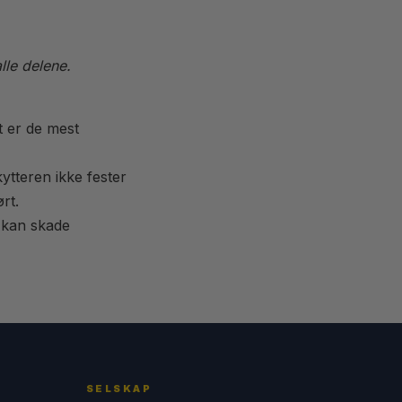
lle delene.
t er de mest
ytteren ikke fester
rt.
, kan skade
SELSKAP