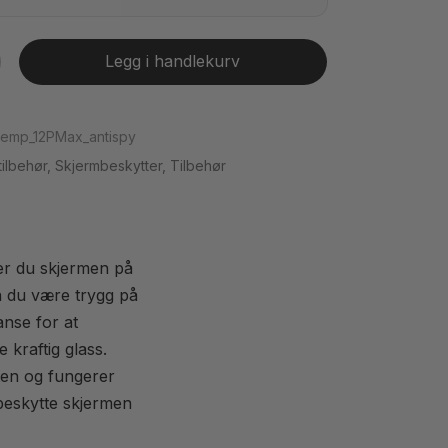
kyttelse
Legg i handlekurv
ktig
er
temp_12PMax_antispy
tilbehør
,
Skjermbeskytter
,
Tilbehør
er du skjermen på
an du være trygg på
ktig
anse for at
 kraftig glass.
ten og fungerer
beskytte skjermen