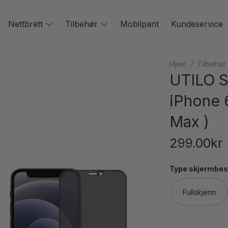
oggle
Nettbrett
Toggle
Tilbehør
Toggle
Mobilpant
Kundeservice
enu
menu
menu
Hjem
/
Tilbehør
UTILO S
iPhone 6
Max )
299.00
kr
Type skjermbes
Fullskjerm