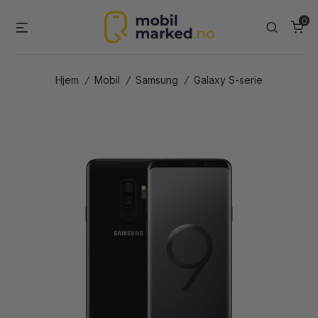
Skip
0
Menu
Search
to
content
Hjem
/
Mobil
/
Samsung
/
Galaxy S-serie