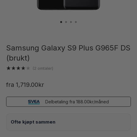
Samsung Galaxy S9 Plus G965F DS
(brukt)
(
2
omtaler)
Vurdert
2
4.00
av
fra
1,719.00
kr
5 basert
på
kundevurderinger
Delbetaling fra
188.00
kr
/måned