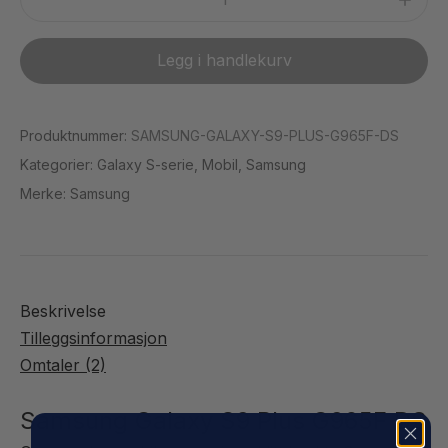
Galaxy
S9
Legg i handlekurv
Plus
G965F
DS
Produktnummer:
SAMSUNG-GALAXY-S9-PLUS-G965F-DS
(brukt)
Kategorier:
Galaxy S-serie
,
Mobil
,
Samsung
antall
Merke:
Samsung
Beskrivelse
Tilleggsinformasjon
Omtaler (2)
Samsung Galaxy S9 Plus G965F DS