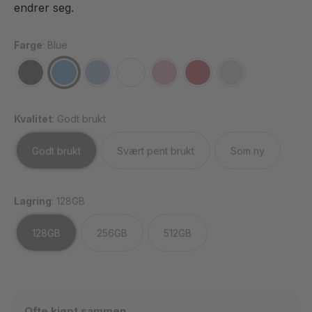
endrer seg.
Farge
:
Blue
Kvalitet
:
Godt brukt
Godt brukt
Svært pent brukt
Som ny
Lagring
:
128GB
128GB
256GB
512GB