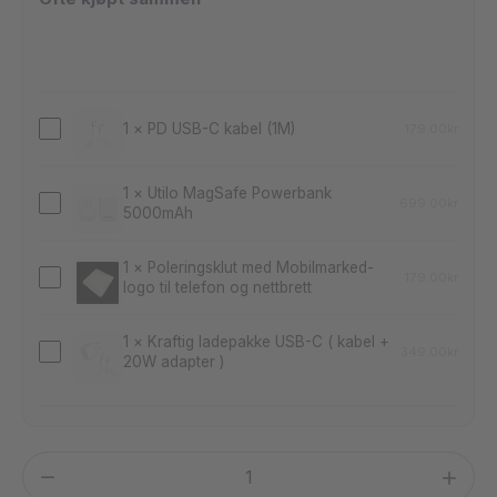
Samsung
Galaxy
1
×
PD USB-C kabel (1M)
S25
179.00
kr
PD
5G
USB-
S931B
1
×
Utilo MagSafe Powerbank
C
699.00
kr
5000mAh
Utilo
(Brukt)
kabel
MagSafe
(1M)
1
×
Poleringsklut med Mobilmarked-
Powerbank
179.00
kr
logo til telefon og nettbrett
Poleringsklut
5000mAh
med
1
×
Kraftig ladepakke USB-C ( kabel +
Mobilmarked-
349.00
kr
20W adapter )
Kraftig
logo
ladepakke
til
USB-
telefon
C
og
Samsung
(