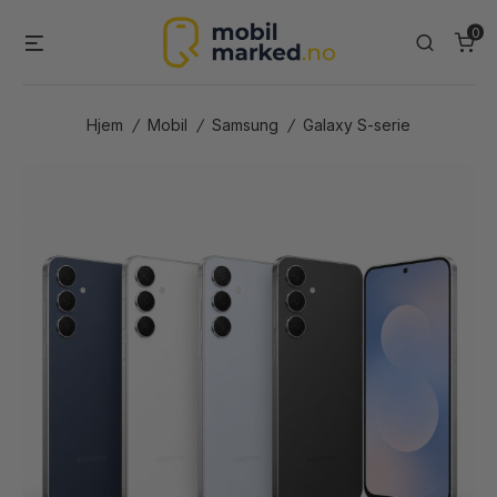
Skip
0
Menu
Search
to
content
Hjem
/
Mobil
/
Samsung
/
Galaxy S-serie