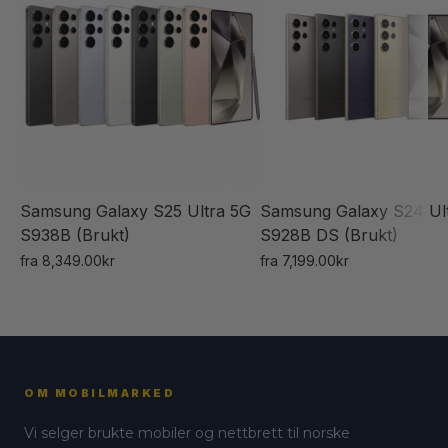
Samsung Galaxy S25 Ultra 5G
Samsung Galaxy S24 Ul
S938B (Brukt)
S928B DS (Brukt)
fra
8,349.00
kr
fra
7,199.00
kr
Dette
Dette
produktet
produktet
har
har
flere
flere
varianter.
varianter.
OM MOBILMARKED
Alternativene
Alternativene
Vi selger brukte mobiler og nettbrett til norske
kan
kan