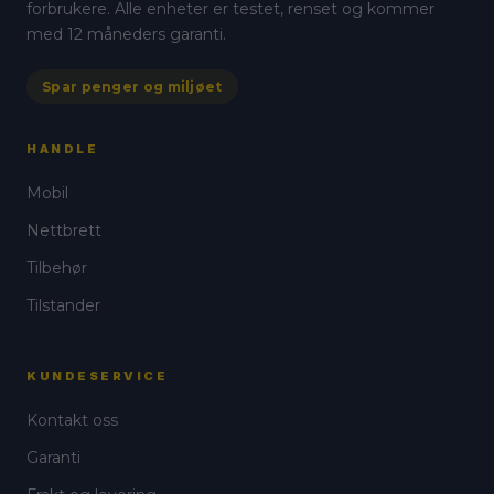
forbrukere. Alle enheter er testet, renset og kommer
velges
velges
med 12 måneders garanti.
på
på
produktsiden
produktsiden
Spar penger og miljøet
HANDLE
Mobil
Nettbrett
Tilbehør
Tilstander
KUNDESERVICE
Kontakt oss
Garanti