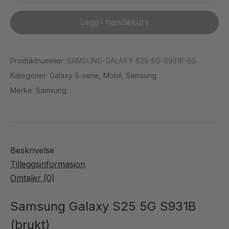
nettbrett
Galaxy
kabel
S25
Legg i handlekurv
+
5G
20W
S931B
adapter
(Brukt)
Produktnummer:
SAMSUNG-GALAXY-S25-5G-S931B-5G
)
antall
Kategorier:
Galaxy S-serie
,
Mobil
,
Samsung
Merke:
Samsung
Beskrivelse
Tilleggsinformasjon
Omtaler (0)
Samsung Galaxy S25 5G S931B
(brukt)