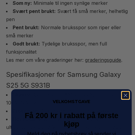
Som ny:
Minimale til ingen synlige merker
Svært pent brukt:
Svært få små merker, helhetlig
pen
Pent brukt:
Normale bruksspor som riper eller
små merker
Godt brukt:
Tydelige bruksspor, men full
funksjonalitet
Les mer om våre graderinger her:
graderingsguide
.
Spesifikasjoner for Samsung Galaxy
S25 5G S931B
Skjerm:
6,2″ Dynamic AMOLED 2X, FHD+ 2340 x
VELKOMSTGAVE
1080, 120 Hz
Prosessor:
Snapdragon 8 Elite for Galaxy
Få 200 kr i rabatt på første
Hovedkamera:
50 MP vidvinkel, 12 MP
kjøp
ultravidvinkel og 10 MP telefoto med 3x optisk zoom
Meld deg på nyhetsbrev, så sender vi