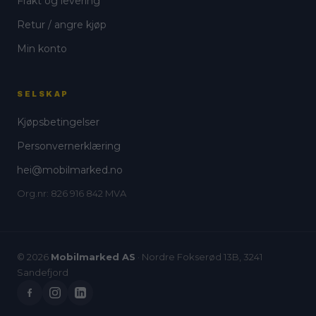
Frakt og levering
Retur / angre kjøp
Min konto
SELSKAP
Kjøpsbetingelser
Personvernerklæring
hei@mobilmarked.no
Org.nr: 826 916 842 MVA
© 2026
Mobilmarked AS
· Nordre Fokserød 13B, 3241
Sandefjord