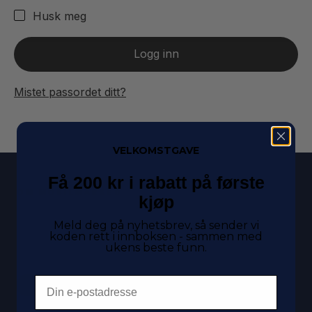
Husk meg
Logg inn
Mistet passordet ditt?
VELKOMSTGAVE
Få 200 kr i rabatt på første
OM MOBILMARKED
kjøp
Vi selger brukte mobiler og nettbrett til norske
Meld deg på nyhetsbrev, så sender vi
forbrukere. Alle enheter er testet, renset og kommer
koden rett i innboksen - sammen med
ukens beste funn.
med 12 måneders garanti.
Email
Spar penger og miljøet