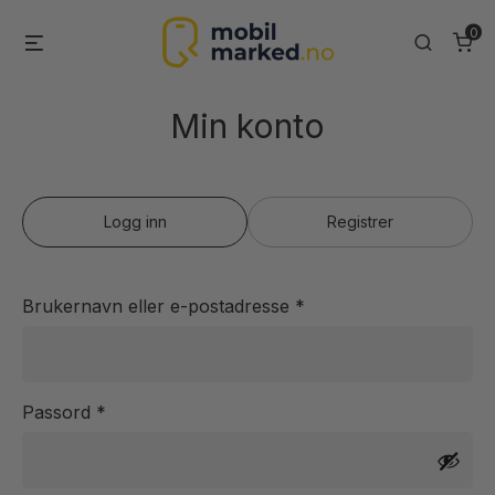
Skip
0
Menu
Search
to
content
Min konto
Logg inn
Registrer
Påkrevd
Brukernavn eller e-postadresse
*
Påkrevd
Passord
*