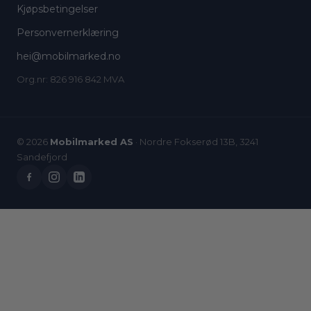
Kjøpsbetingelser
Personvernerklæring
hei@mobilmarked.no
Org.nr: 826 916 842 MVA
© 2026
Mobilmarked AS
· Nordre Fokserød 13B, 3241
Sandefjord