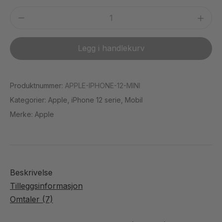
5000mAh
Apple
iPhone
12
Legg i handlekurv
Mini
(Brukt)
antall
Produktnummer:
APPLE-IPHONE-12-MINI
Kategorier:
Apple
,
iPhone 12 serie
,
Mobil
Merke:
Apple
Beskrivelse
Tilleggsinformasjon
Omtaler (7)