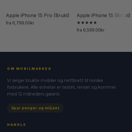
Apple iPhone 15 Pro (Brukt)
Apple iPhone 15 (Brukt)
fra
6,799.00
kr
Vurdert
Dette
fra
6,599.00
kr
5.00
Dette
av 5
produktet
produktet
har
har
flere
flere
varianter.
varianter.
Alternativene
OM MOBILMARKED
Alternativene
kan
Vi selger brukte mobiler og nettbrett til norske
kan
velges
forbrukere. Alle enheter er testet, renset og kommer
velges
på
med 12 måneders garanti.
på
produktsiden
produktsiden
Spar penger og miljøet
HANDLE