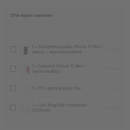
Apple
iPhone
1
×
Beskyttelsespakke iPhone 12 Mini –
12
299.00
kr
deksel + skjermbeskyttelse
Beskyttelsespakke
Mini
iPhone
(Brukt)
1
×
Deksel til iPhone 12 Mini (
12
149.00
kr
Gjennomsiktig )
Deksel
Mini
til
–
iPhone
1
×
PD Lightning kabel (1m)
179.00
kr
PD
deksel
12
Lightning
+
Mini
1
×
Utilo MagSafe Powerbank
kabel
skjermbeskyttelse
699.00
kr
5000mAh
Utilo
(
(1m)
MagSafe
Gjennomsiktig
Powerbank
)