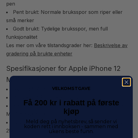
pen
Pent brukt: Normale bruksspor som riper eller
små merker
Godt brukt: Tydelige bruksspor, men full
funksjonalitet
Les mer om våre tilstandsgrader her:
Beskrivelse av
gradering på brukte enheter
Spesifikasjoner for Apple iPhone 12
Mini
VELKOMSTGAVE
Skjerm: 5,4″ Super Retina XDR OLED
Prosessor: Apple A14 Bionic
Få 200 kr i rabatt på første
Kamera: 12 MP hovedkamera og ultravidvinkel; 12
kjøp
MP frontkamera
Meld deg på nyhetsbrev, så sender vi
Lagring: Vanligvis tilgjengelig i 64 GB, 128 GB og
koden rett i innboksen - sammen med
256 GB
ukens beste funn.