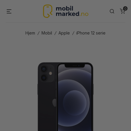
Skip
0
Menu
Search
to
content
Hjem
/
Mobil
/
Apple
/
iPhone 12 serie