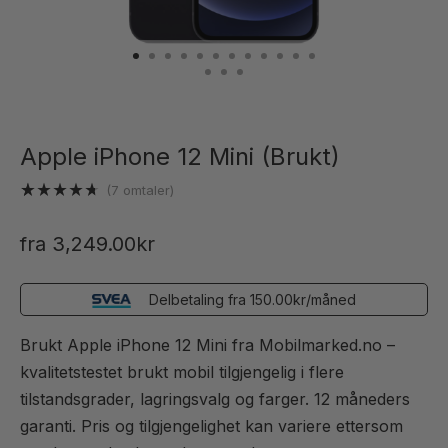
Apple iPhone 12 Mini (Brukt)
(
7
omtaler)
Vurdert
7
4.71
av 5
fra
3,249.00
kr
basert på
kundevurderinger
Delbetaling fra
150.00
kr
/måned
Brukt Apple iPhone 12 Mini fra Mobilmarked.no –
kvalitetstestet brukt mobil tilgjengelig i flere
tilstandsgrader, lagringsvalg og farger. 12 måneders
garanti. Pris og tilgjengelighet kan variere ettersom