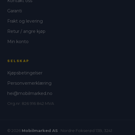
Kontakt oss
Garanti
Frakt og levering
Retur / angre kjøp
Min konto
SELSKAP
Kjøpsbetingelser
Personvernerklæring
hei@mobilmarked.no
Org.nr: 826 916 842 MVA
© 2026
Mobilmarked AS
· Nordre Fokserød 13B, 3241