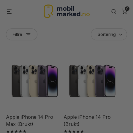
Skip
0
Menu
Search
to
content
Filtre
Apple iPhone 14 Pro
Apple iPhone 14 Pro
Max (Brukt)
(Brukt)