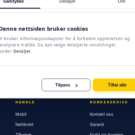
Samtykke
Detaljer
Om
 11 Pro (Brukt)
Apple iPhone 11 (Brukt)
Denne nettsiden bruker cookies
Vi bruker informasjonskapsler for å forbedre opplevelsen og
Vurdert
fra
2,949.00
kr
4.50
analysere trafikk. Du kan velge detaljerte innstillinger
Dette
Dette
av 5
under
Detaljer
.
produktet
produktet
Viser alle 3 resultater
har
har
flere
flere
varianter.
varianter.
Tilpass
Tillat alle
Alternativene
Alternativene
kan
kan
HANDLE
KUNDESERVICE
velges
velges
på
på
Mobil
Kontakt oss
produktsiden
produktsiden
Nettbrett
Garanti
Tilbehør
Frakt og levering