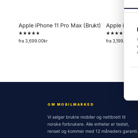
Apple iPhone 11 Pro Max (Brukt)
Apple iPhone
Vurdert
Vurdert
fra
3,699.00
kr
fra
3,199.00
kr
4.85
4.78
Dette
av 5
av 5
produktet
har
flere
varianter.
Alternativene
kan
OM MOBILMARKED
velges
på
Vi selger brukte mobiler og nettbrett til
produktsiden
norske forbrukere. Alle enheter er testet,
renset og kommer med 12 måneders garanti.