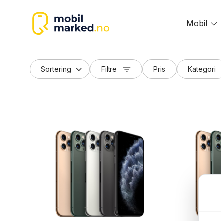
Skip
to
Mobil
T
content
m
Filtre
Pris
Kategori