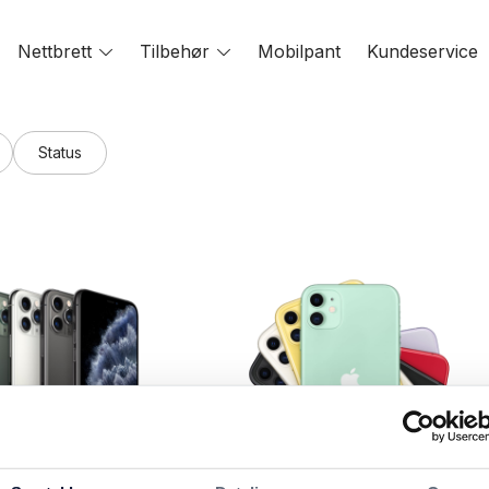
oggle
Nettbrett
Toggle
Tilbehør
Toggle
Mobilpant
Kundeservice
enu
menu
menu
Status