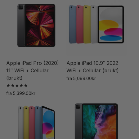
produktet
produktet
har
har
flere
flere
varianter.
varianter.
Alternativene
Alternativene
kan
kan
velges
velges
Apple iPad Pro (2020)
Apple iPad 10.9″ 2022
på
på
11″ WiFi + Cellular
WiFi + Cellular (brukt)
produktsiden
produktsiden
(brukt)
fra
5,099.00
kr
Dette
Vurdert
fra
5,399.00
kr
produktet
5.00
Dette
av 5
har
produktet
flere
har
varianter.
flere
Alternativene
varianter.
kan