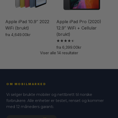
Alternativene
velges
kan
på
velges
produktsiden
Apple iPad 10.9″ 2022
Apple iPad Pro (2020)
på
WiFi (brukt)
12.9″ WiFi + Cellular
produktsiden
(brukt)
fra
4,649.00
kr
Dette
Vurdert
fra
6,399.00
kr
produktet
4.50
Viser alle 14 resultater
Dette
av 5
har
produktet
flere
har
varianter.
flere
Alternativene
varianter.
kan
OM MOBILMARKED
Alternativene
velges
Vi selger brukte mobiler og nettbrett til norske
kan
på
forbrukere. Alle enheter er testet, renset og kommer
velges
produktsiden
med 12 måneders garanti.
på
produktsiden