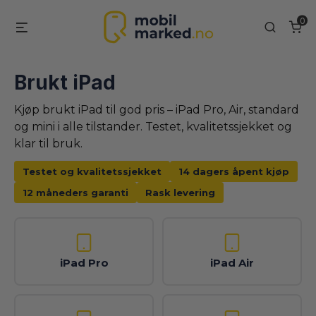
Skip
0
Menu
Search
to
content
Brukt iPad
Kjøp brukt iPad til god pris – iPad Pro, Air, standard
og mini i alle tilstander. Testet, kvalitetssjekket og
klar til bruk.
Testet og kvalitetssjekket
14 dagers åpent kjøp
12 måneders garanti
Rask levering
iPad Pro
iPad Air