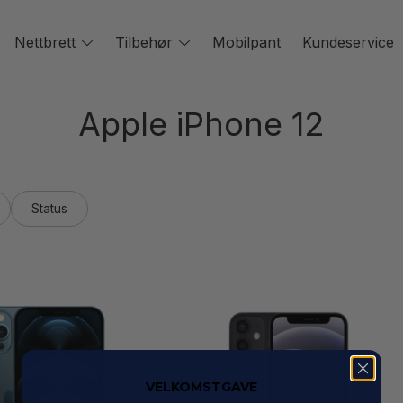
oggle
Nettbrett
Toggle
Tilbehør
Toggle
Mobilpant
Kundeservice
enu
menu
menu
Apple iPhone 12
Status
VELKOMSTGAVE