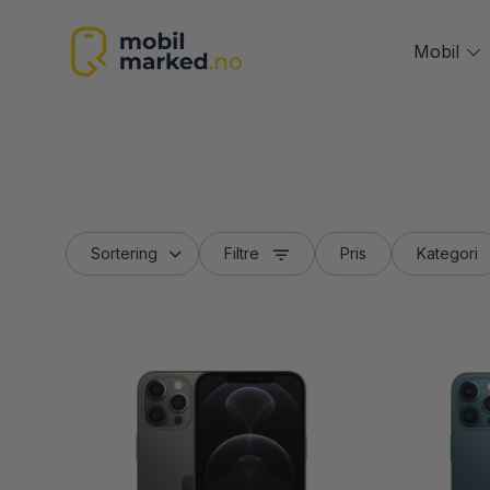
Skip
to
Mobil
T
content
m
Filtre
Pris
Kategori