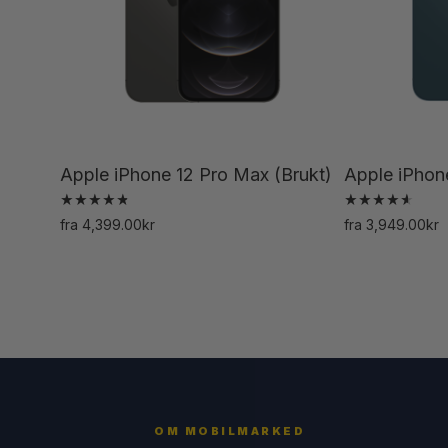
Apple iPhone 12 Pro Max (Brukt)
Apple iPhone
Vurdert
Vurdert
fra
4,399.00
kr
fra
3,949.00
kr
4.83
4.68
Dette
av 5
av 5
produktet
har
flere
varianter.
Alternativene
kan
OM MOBILMARKED
velges