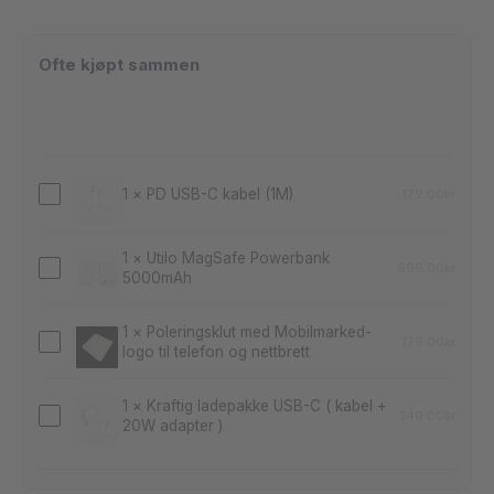
Samsung
Galaxy
1
×
PD USB-C kabel (1M)
S24
179.00
kr
PD
Ultra
USB-
5G
1
×
Utilo MagSafe Powerbank
C
699.00
kr
5000mAh
Utilo
S928B
kabel
MagSafe
DS
(1M)
1
×
Poleringsklut med Mobilmarked-
Powerbank
179.00
kr
(Brukt)
logo til telefon og nettbrett
Poleringsklut
5000mAh
med
1
×
Kraftig ladepakke USB-C ( kabel +
Mobilmarked-
349.00
kr
20W adapter )
Kraftig
logo
ladepakke
til
USB-