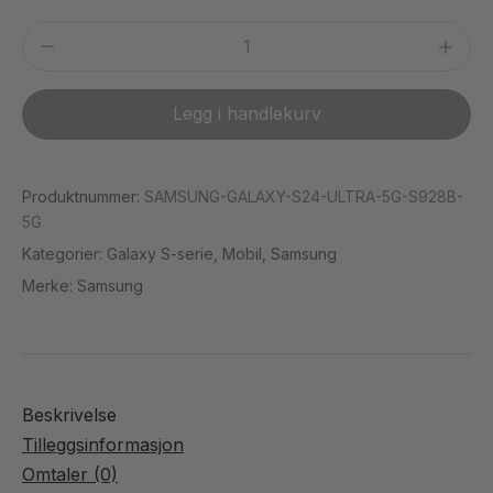
telefon
C
og
Samsung
(
nettbrett
Galaxy
kabel
S24
Legg i handlekurv
+
Ultra
20W
5G
adapter
S928B
Produktnummer:
SAMSUNG-GALAXY-S24-ULTRA-5G-S928B-
)
DS
5G
(Brukt)
Kategorier:
Galaxy S-serie
,
Mobil
,
Samsung
antall
Merke:
Samsung
Beskrivelse
Tilleggsinformasjon
Omtaler (0)