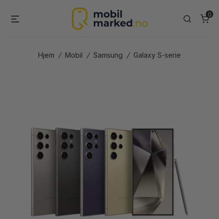
Skip
0
Menu
Search
to
content
Hjem
/
Mobil
/
Samsung
/
Galaxy S-serie