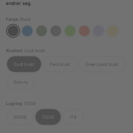
endrer seg.
Farge
:
Black
Kvalitet
:
Godt brukt
Godt brukt
Pent brukt
Svært pent brukt
Som ny
Lagring
:
512GB
256GB
512GB
1TB