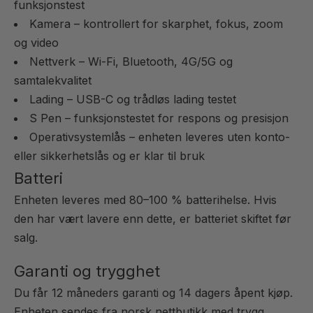
funksjonstest
Kamera – kontrollert for skarphet, fokus, zoom
og video
Nettverk – Wi-Fi, Bluetooth, 4G/5G og
samtalekvalitet
Lading – USB-C og trådløs lading testet
S Pen – funksjonstestet for respons og presisjon
Operativsystemlås – enheten leveres uten konto-
eller sikkerhetslås og er klar til bruk
Batteri
Enheten leveres med 80–100 % batterihelse. Hvis
den har vært lavere enn dette, er batteriet skiftet før
salg.
Garanti og trygghet
Du får 12 måneders garanti og 14 dagers åpent kjøp.
Enheten sendes fra norsk nettbutikk med trygg