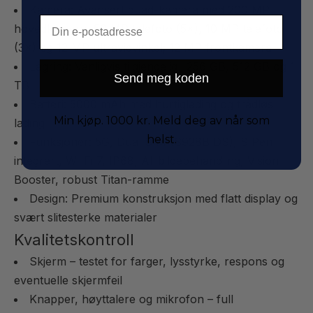
Kamera: Avansert quad-kamera med 200 MP
Email
hovedkamera, 50 MP telefoto (5×), 10 MP telefoto
(3×) og 12 MP ultravidvinkel; 12 MP frontkamera
Lagring: Vanligvis tilgjengelig i 256 GB, 512 GB og 1
Send meg koden
TB
Batteri: 5000 mAh med hurtiglading og trådløs
Min kjøp. 1000 kr. Meld deg av når som
lading
helst.
Funksjoner: 5G, Dual SIM (S928B DS), S Pen
integrert, Wi-Fi 7, IP68, AI-bildebehandling, Vision
Booster, robust Titan-ramme
Design: Premium konstruksjon med flatt display og
svært slitesterke materialer
Kvalitetskontroll
Skjerm – testet for farger, lysstyrke, respons og
eventuelle skjermfeil
Knapper, høyttalere og mikrofon – full