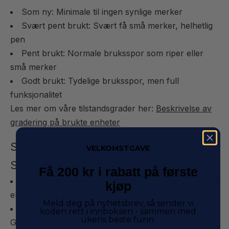
Som ny: Minimale til ingen synlige merker
Svært pent brukt: Svært få små merker, helhetlig
pen
Pent brukt: Normale bruksspor som riper eller
små merker
Godt brukt: Tydelige bruksspor, men full
funksjonalitet
Les mer om våre tilstandsgrader her:
Beskrivelse av
gradering på brukte enheter
Spesifikasjoner for Samsung Galaxy
VELKOMSTGAVE
S24 Ultra 5G S928B DS
Få 200 kr i rabatt på første
Skjerm: 6,8″ Dynamic AMOLED 2X med 120 Hz og
kjøp
ekstrem lysstyrke
Meld deg på nyhetsbrev, så sender vi
Prosessor: Qualcomm Snapdragon 8 Gen 3 for
koden rett i innboksen - sammen med
ukens beste funn.
Galaxy