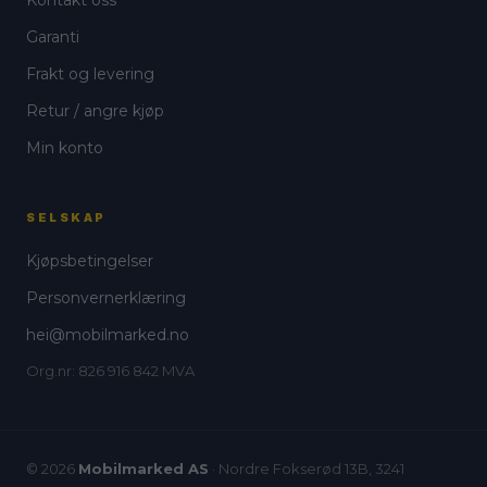
Garanti
Frakt og levering
Retur / angre kjøp
Min konto
SELSKAP
Kjøpsbetingelser
Personvernerklæring
hei@mobilmarked.no
Org.nr: 826 916 842 MVA
© 2026
Mobilmarked AS
· Nordre Fokserød 13B, 3241