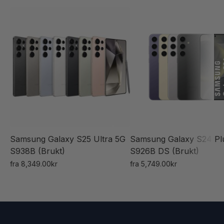
Samsung Galaxy S25 Ultra 5G
Samsung Galaxy S24 Pl
S938B (Brukt)
S926B DS (Brukt)
fra
8,349.00
kr
fra
5,749.00
kr
Dette
Dette
produktet
produktet
har
har
flere
flere