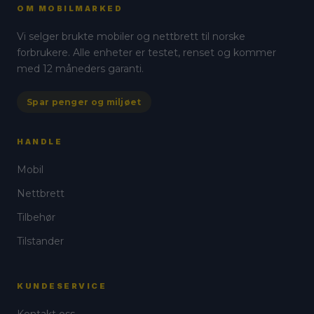
varianter.
varianter.
OM MOBILMARKED
Alternativene
Alternativene
Vi selger brukte mobiler og nettbrett til norske
kan
kan
forbrukere. Alle enheter er testet, renset og kommer
velges
velges
med 12 måneders garanti.
på
på
produktsiden
produktsiden
Spar penger og miljøet
HANDLE
Mobil
Nettbrett
Tilbehør
Tilstander
KUNDESERVICE
Kontakt oss