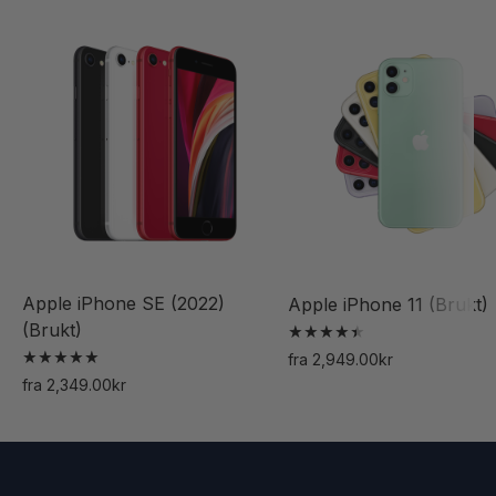
Apple iPhone SE (2022)
Apple iPhone 11 (Brukt)
(Brukt)
Vurdert
fra
2,949.00
kr
4.50
Vurdert
Dette
av 5
fra
2,349.00
kr
5.00
Dette
av 5
produktet
produktet
har
har
flere