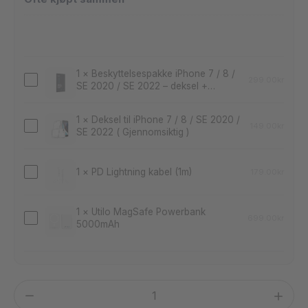
Apple
iPhone
1
×
Beskyttelsespakke iPhone 7 / 8 /
7
299.00
kr
SE 2020 / SE 2022 – deksel +
Beskyttelsespakke
skjermbeskyttelse
(Brukt)
iPhone
1
×
Deksel til iPhone 7 / 8 / SE 2020 /
7
149.00
kr
SE 2022 ( Gjennomsiktig )
Deksel
/
til
8
iPhone
1
×
PD Lightning kabel (1m)
179.00
kr
PD
/
7
Lightning
SE
/
1
×
Utilo MagSafe Powerbank
kabel
2020
699.00
kr
5000mAh
Utilo
8
(1m)
/
MagSafe
/
SE
Powerbank
SE
2022
5000mAh
2020
–
Apple
/