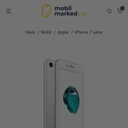
Skip
0
Menu
Search
to
content
Hjem
/
Mobil
/
Apple
/
iPhone 7 serie