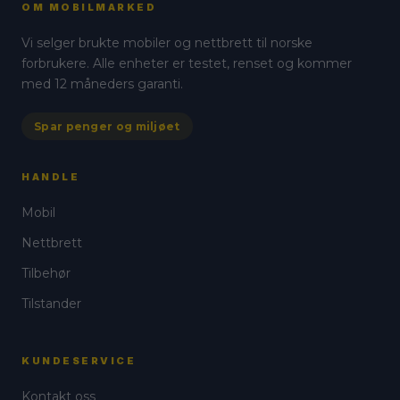
flere
varianter.
OM MOBILMARKED
varianter.
Alternativene
Vi selger brukte mobiler og nettbrett til norske
Alternativene
kan
forbrukere. Alle enheter er testet, renset og kommer
kan
velges
med 12 måneders garanti.
velges
på
på
produktsiden
Spar penger og miljøet
produktsiden
HANDLE
Mobil
Nettbrett
Tilbehør
Tilstander
KUNDESERVICE
Kontakt oss