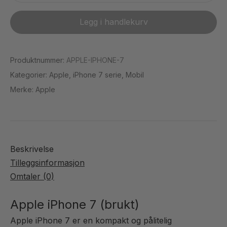
deksel
iPhone
SE
+
7
Legg i handlekurv
2022
skjermbeskyttelse
(Brukt)
(
antall
Gjennomsiktig
Produktnummer:
APPLE-IPHONE-7
)
Kategorier:
Apple
,
iPhone 7 serie
,
Mobil
Merke:
Apple
Beskrivelse
Tilleggsinformasjon
Omtaler (0)
Apple iPhone 7 (brukt)
Apple iPhone 7 er en kompakt og pålitelig