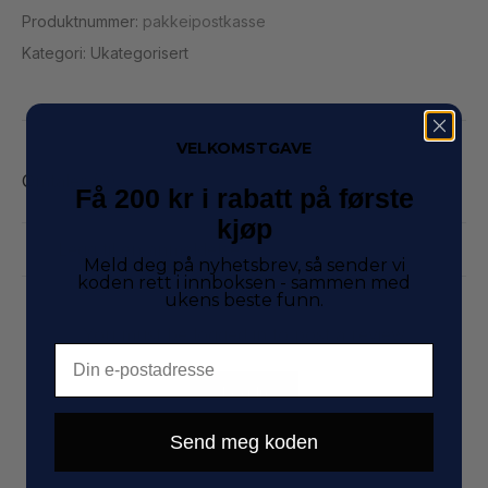
Produktnummer:
pakkeipostkasse
Kategori:
Ukategorisert
VELKOMSTGAVE
Omtaler (0)
Få 200 kr i rabatt på første
kjøp
Legg til en anmeldelse
Meld deg på nyhetsbrev, så sender vi
koden rett i innboksen - sammen med
ukens beste funn.
You must be logged in to post a review
Email
Log In
Send meg koden