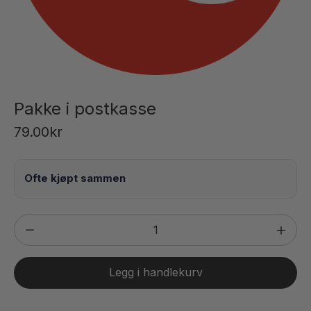
Pakke i postkasse
79.00
kr
Pakke
i
postkasse
Legg i handlekurv
antall