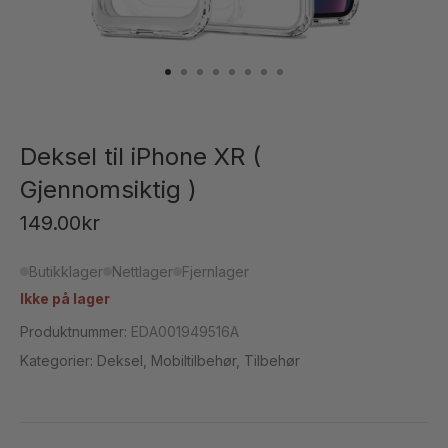
Deksel til iPhone XR (
Gjennomsiktig )
149.00
kr
Butikklager
Nettlager
Fjernlager
Ikke på lager
Produktnummer:
EDA001949516A
Kategorier:
Deksel
,
Mobiltilbehør
,
Tilbehør