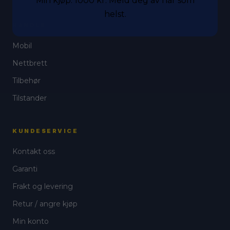
Min kjøp. 1000 kr. Meld deg av når som
helst.
HANDLE
Mobil
Nettbrett
Tilbehør
Tilstander
KUNDESERVICE
Kontakt oss
Garanti
Frakt og levering
Retur / angre kjøp
Min konto