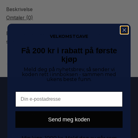
Beskrivelse
Omtaler (0)
Enkelt deksel som beskytter telefonen din mot fall og
VELKOMSTGAVE
skader.
Få 200 kr i rabatt på første
kjøp
Meld deg på nyhetsbrev, så sender vi
koden rett i innboksen - sammen med
ukens beste funn.
Email
OM MOBILMARKED
Vi selger brukte mobiler og nettbrett til norske
forbrukere. Alle enheter er testet, renset og kommer
Send meg koden
med 12 måneders garanti.
Spar penger og miljøet