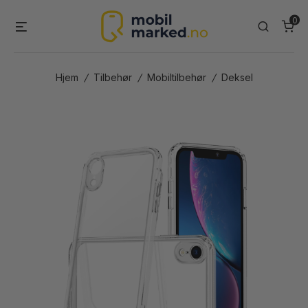
Skip
0
Menu
Search
to
content
Hjem
/
Tilbehør
/
Mobiltilbehør
/
Deksel