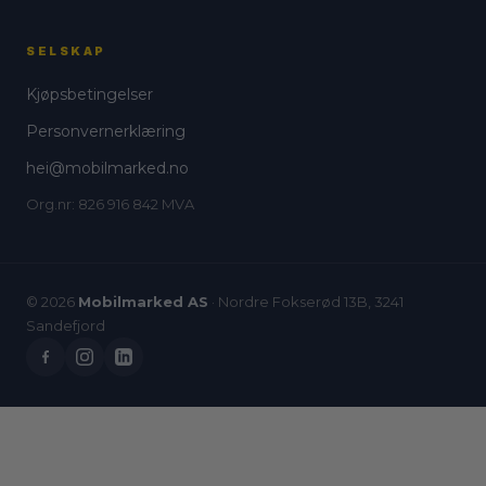
SELSKAP
Kjøpsbetingelser
Personvernerklæring
hei@mobilmarked.no
Org.nr: 826 916 842 MVA
© 2026
Mobilmarked AS
· Nordre Fokserød 13B, 3241
Sandefjord