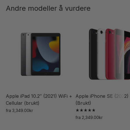
Andre modeller å vurdere
Apple iPad 10.2″ (2021) WiFi +
Apple iPhone SE (2022)
Cellular (brukt)
(Brukt)
fra
3,349.00
kr
Vurdert
Dette
fra
2,349.00
kr
5.00
Dette
av 5
produktet