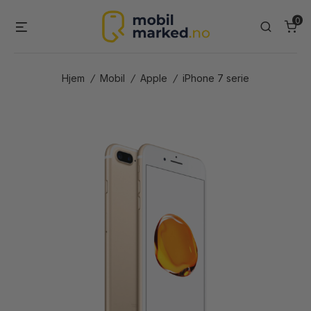
Skip
0
Menu
Search
to
content
Hjem
/
Mobil
/
Apple
/
iPhone 7 serie