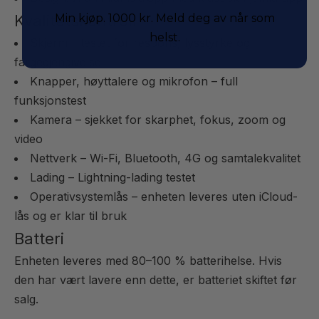
Kvalitetskontroll
Min kjøp. 1000 kr. Meld deg av når som
helst.
Skjerm – testet for respons, lysstyrke og
fargegjengivelse
Knapper, høyttalere og mikrofon – full
funksjonstest
Kamera – sjekket for skarphet, fokus, zoom og
video
Nettverk – Wi-Fi, Bluetooth, 4G og samtalekvalitet
Lading – Lightning-lading testet
Operativsystemlås – enheten leveres uten iCloud-
lås og er klar til bruk
Batteri
Enheten leveres med 80–100 % batterihelse. Hvis
den har vært lavere enn dette, er batteriet skiftet før
salg.