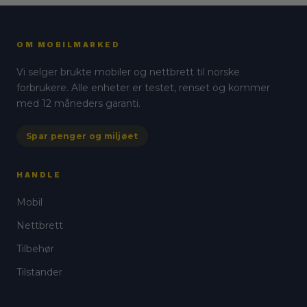
produktet
har
har
flere
flere
varianter.
OM MOBILMARKED
varianter.
Alternativene
Vi selger brukte mobiler og nettbrett til norske
Alternativene
kan
forbrukere. Alle enheter er testet, renset og kommer
kan
velges
med 12 måneders garanti.
velges
på
på
produktsiden
Spar penger og miljøet
produktsiden
HANDLE
Mobil
Nettbrett
Tilbehør
Tilstander