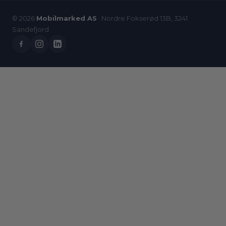
© 2026
Mobilmarked AS
· Nordre Fokserød 13B, 3241
Sandefjord