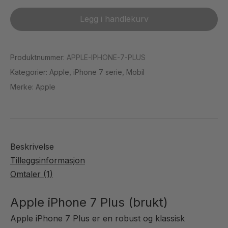
iPhone
+
7
Legg i handlekurv
20W
Plus
adapter
(Brukt)
)
antall
Produktnummer:
APPLE-IPHONE-7-PLUS
Kategorier:
Apple
,
iPhone 7 serie
,
Mobil
Merke:
Apple
Beskrivelse
Tilleggsinformasjon
Omtaler (1)
Apple iPhone 7 Plus (brukt)
Apple iPhone 7 Plus er en robust og klassisk