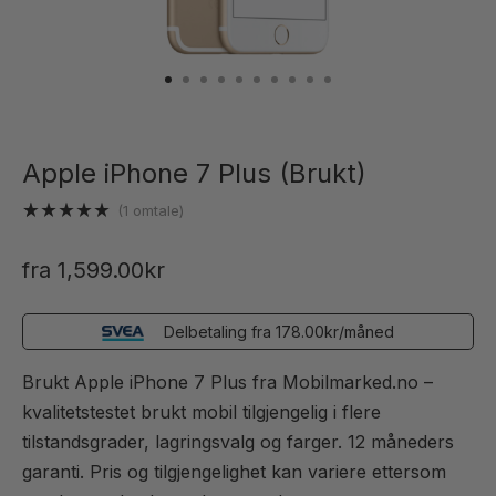
Apple iPhone 7 Plus (Brukt)
(
1
omtale)
Vurdert
1
5.00
av 5
fra
1,599.00
kr
basert på
kundevurdering
Delbetaling fra
178.00
kr
/måned
Brukt Apple iPhone 7 Plus fra Mobilmarked.no –
kvalitetstestet brukt mobil tilgjengelig i flere
tilstandsgrader, lagringsvalg og farger. 12 måneders
garanti. Pris og tilgjengelighet kan variere ettersom