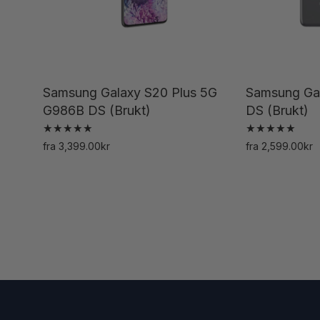
produktsiden
Samsung Galaxy S20 Plus 5G
Samsung Ga
G986B DS (Brukt)
DS (Brukt)
Vurdert
Vurdert
fra
3,399.00
kr
fra
2,599.00
kr
5.00
5.00
Dette
av 5
av 5
produktet
har
flere
varianter.
Alternativene
kan
velges
på