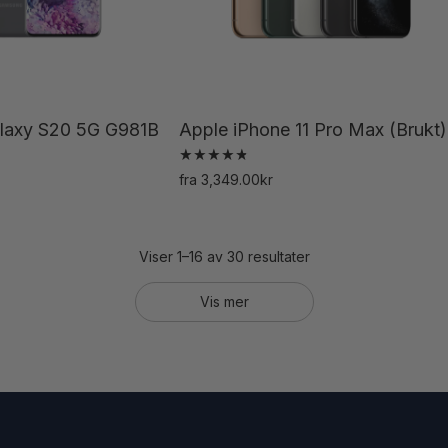
på
produktsiden
produktsiden
laxy S20 5G G981B
Apple iPhone 11 Pro Max (Brukt)
Vurdert
fra
3,349.00
kr
4.85
Dette
av 5
Dette
produktet
produktet
har
Viser 1–16 av 30 resultater
har
flere
Vis mer
flere
varianter.
varianter.
Alternativene
Alternativene
kan
kan
velges
velges
på
på
produktsiden