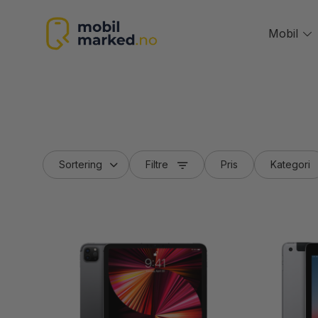
Skip
to
Mobil
T
content
m
Filtre
Pris
Kategori