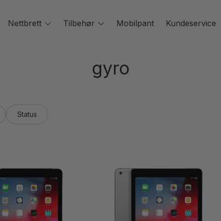
oggle
Nettbrett
Toggle
Tilbehør
Toggle
Mobilpant
Kundeservice
enu
menu
menu
gyro
Status