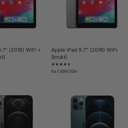
.7″ (2018) WiFi +
Apple iPad 9.7″ (2018) WiFi
kt)
(brukt)
Vurdert
Dette
fra
1,499.00
kr
4.67
Dette
av 5
produktet
produktet
har
har
flere
flere
varianter.
varianter.
Alternativene
Alternativene
kan
kan
velges