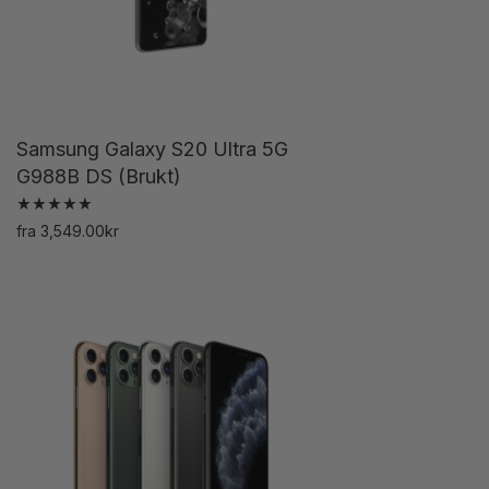
på
produktsiden
Samsung Galaxy S20 Ultra 5G
G988B DS (Brukt)
Vurdert
fra
3,549.00
kr
5.00
Dette
av 5
produktet
har
flere
varianter.
Alternativene
kan
velges