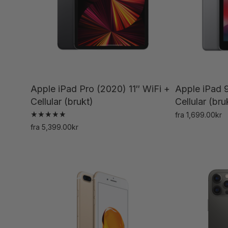
Apple iPad Pro (2020) 11″ WiFi +
Apple iPad 9
Cellular (brukt)
Cellular (bru
fra
1,699.00
kr
Vurdert
fra
5,399.00
kr
5.00
Dette
av 5
produktet
har
flere
varianter.
Alternativene
kan