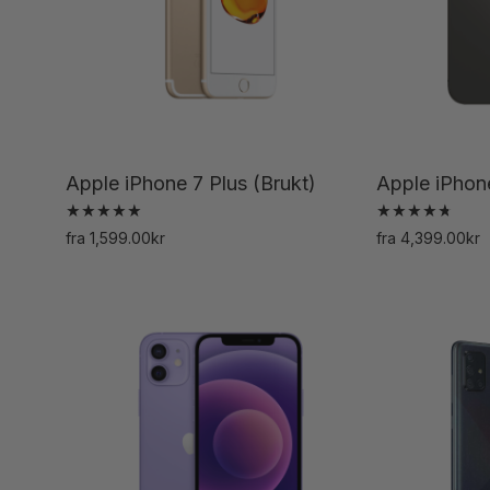
velges
på
produktsiden
Apple iPhone 7 Plus (Brukt)
Apple iPhon
Vurdert
Vurdert
fra
1,599.00
kr
fra
4,399.00
kr
5.00
4.83
Dette
av 5
av 5
produktet
har
flere
varianter.
Alternativene
kan
velges