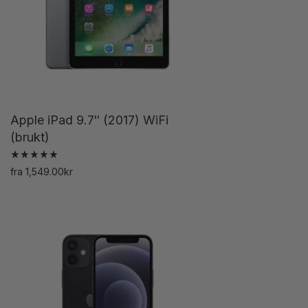
Apple iPad 9.7″ (2017) WiFi
(brukt)
Vurdert
fra
1,549.00
kr
5.00
Dette
av 5
produktet
har
flere
varianter.
Alternativene
kan