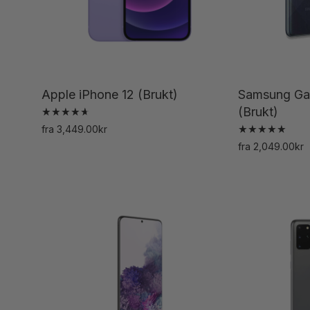
på
produktsiden
Apple iPhone 12 (Brukt)
Samsung Ga
(Brukt)
Vurdert
fra
3,449.00
kr
4.74
Vurdert
Dette
av 5
fra
2,049.00
kr
5.00
av 5
produktet
har
flere
varianter.
Alternativene
kan
velges
på