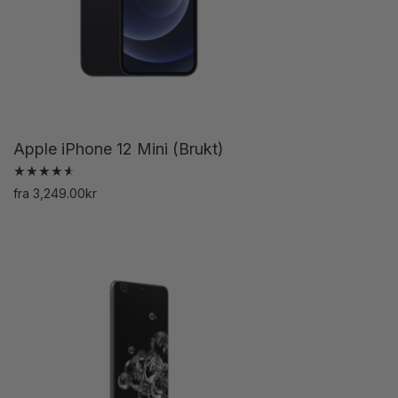
velges
på
produktsiden
Apple iPhone 12 Mini (Brukt)
Vurdert
fra
3,249.00
kr
4.71
Dette
av 5
produktet
har
flere
varianter.
Alternativene
kan
velges