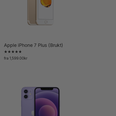
Apple iPhone 7 Plus (Brukt)
Vurdert
fra
1,599.00
kr
5.00
Dette
av 5
produktet
har
flere
varianter.
Alternativene
kan
velges