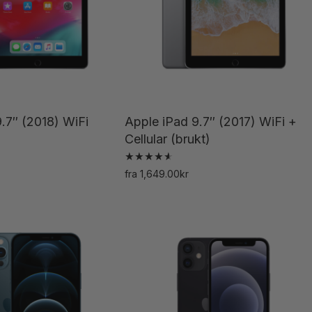
.7″ (2018) WiFi
Apple iPad 9.7″ (2017) WiFi +
Cellular (brukt)
Vurdert
fra
1,649.00
kr
4.67
Dette
Dette
av 5
produktet
produktet
har
har
flere
flere
varianter.
varianter.
Alternativene
Alternativene
kan
kan