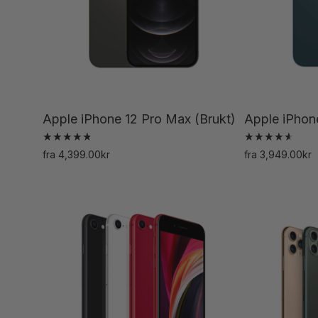
velges
på
produktsiden
Apple iPhone 12 Pro Max (Brukt)
Apple iPhone
Vurdert
Vurdert
fra
4,399.00
kr
fra
3,949.00
kr
4.83
4.68
Dette
av 5
av 5
produktet
har
flere
varianter.
Alternativene
kan
velges