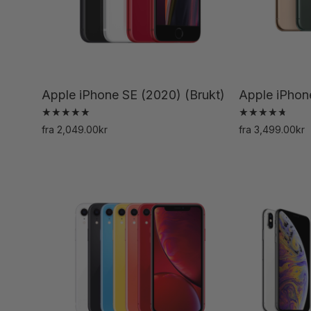
på
produktsiden
Apple iPhone SE (2020) (Brukt)
Apple iPhone
Vurdert
Vurdert
fra
2,049.00
kr
fra
3,499.00
kr
5.00
4.85
Dette
av 5
av 5
produktet
har
flere
varianter.
Alternativene
kan
velges
på