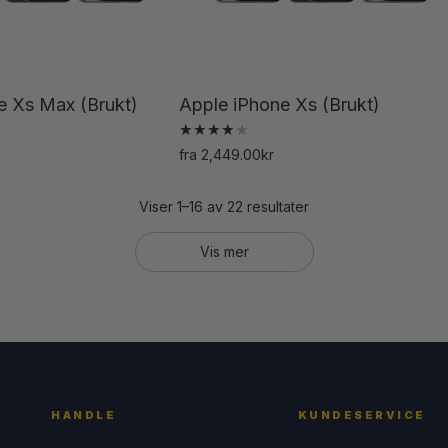
produktsiden
produktsiden
e Xs Max (Brukt)
Apple iPhone Xs (Brukt)
Vurdert
fra
2,449.00
kr
4.00
Dette
Dette
av 5
produktet
produktet
Viser 1–16 av 22 resultater
har
har
Vis mer
flere
flere
varianter.
varianter.
Alternativene
Alternativene
kan
kan
velges
velges
på
på
HANDLE
KUNDESERVICE
produktsiden
produktsiden