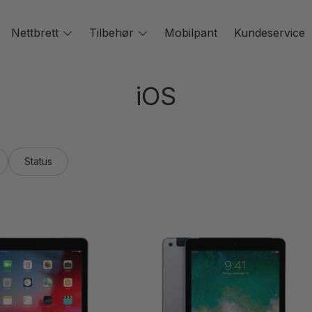
oggle
Nettbrett
Toggle
Tilbehør
Toggle
Mobilpant
Kundeservice
enu
menu
menu
iOS
Status