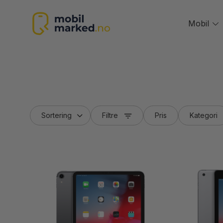
Skip
to
Mobil
T
content
m
Filtre
Pris
Kategori