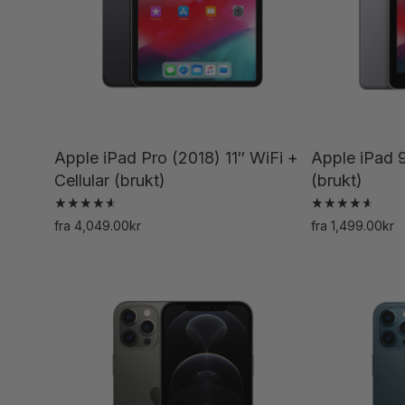
Apple iPad Pro (2018) 11″ WiFi +
Apple iPad 9
Cellular (brukt)
(brukt)
Vurdert
Vurdert
fra
4,049.00
kr
fra
1,499.00
kr
4.67
4.67
Dette
av 5
av 5
produktet
har
flere
varianter.
Alternativene
kan