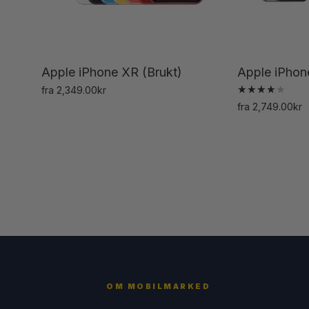
produktsiden
Apple iPhone XR (Brukt)
Apple iPhon
fra
2,349.00
kr
Vurdert
Dette
fra
2,749.00
kr
4.00
av 5
produktet
har
flere
varianter.
Alternativene
kan
velges
på
produktsiden
OM MOBILMARKED