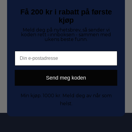
Få 200 kr i rabatt på første
kjøp
Meld deg på nyhetsbrev, så sender vi
koden rett i innboksen - sammen med
ukens beste funn.
Email
Send meg koden
Viser det ene resultatet
Min kjøp. 1000 kr. Meld deg av når som
helst.