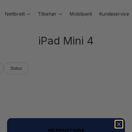
oggle
Nettbrett
Toggle
Tilbehør
Toggle
Mobilpant
Kundeservice
enu
menu
menu
iPad Mini 4
Status
VELKOMSTGAVE