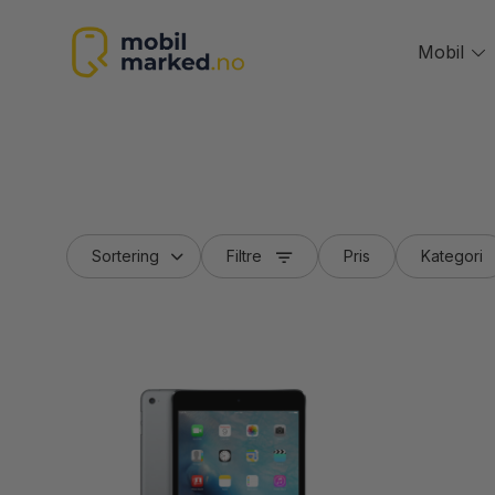
Skip
to
Mobil
T
content
m
Filtre
Pris
Kategori