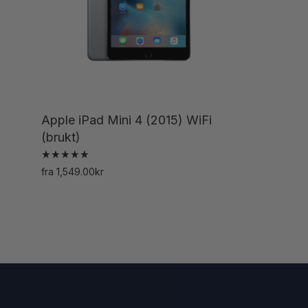
Apple iPad Mini 4 (2015) WiFi
(brukt)
Vurdert
fra
1,549.00
kr
5.00
Dette
av 5
produktet
har
flere
varianter.
Alternativene
kan