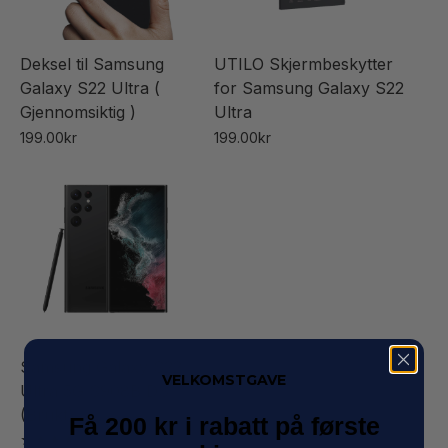
Deksel til Samsung
UTILO Skjermbeskytter
Galaxy S22 Ultra (
for Samsung Galaxy S22
Gjennomsiktig )
Ultra
199.00
kr
199.00
kr
Samsung Galaxy S22
VELKOMSTGAVE
Ultra 5G S908B DS
(Brukt)
Få 200 kr i rabatt på første