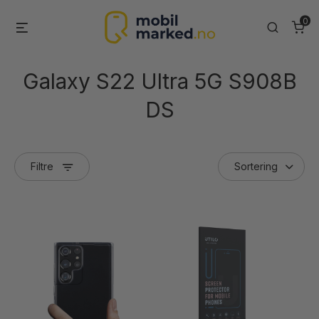
Skip
0
Menu
Search
to
content
Galaxy S22 Ultra 5G S908B
DS
Filtre