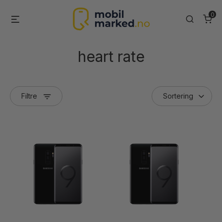
Skip
0
Menu
Search
to
content
heart rate
Filtre