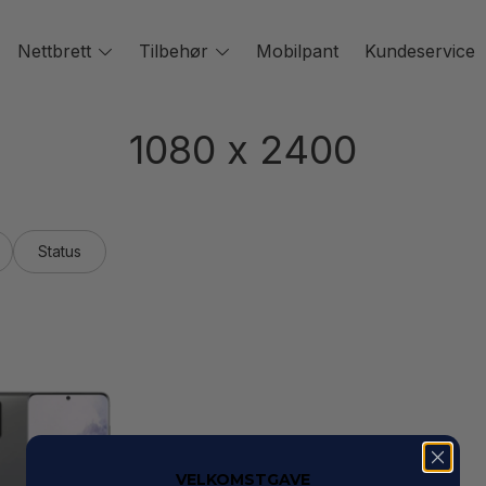
oggle
Nettbrett
Toggle
Tilbehør
Toggle
Mobilpant
Kundeservice
enu
menu
menu
1080 x 2400
Status
VELKOMSTGAVE