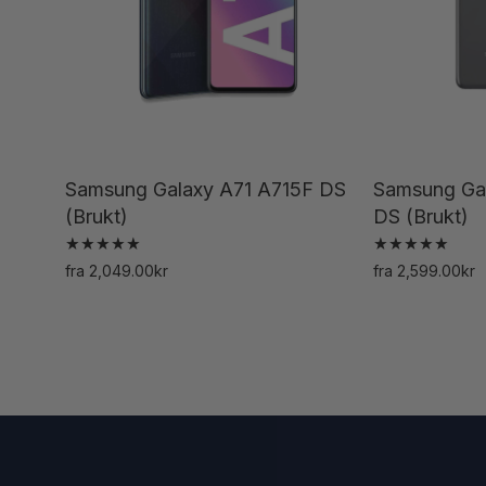
Samsung Galaxy A71 A715F DS
Samsung Ga
(Brukt)
DS (Brukt)
Vurdert
Vurdert
fra
2,049.00
kr
fra
2,599.00
kr
5.00
5.00
Dette
av 5
av 5
produktet
har
flere
varianter.
Alternativene
kan