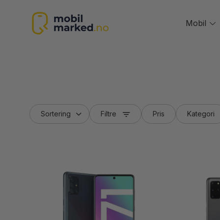
Skip
to
Mobil
T
content
m
Filtre
Pris
Kategori