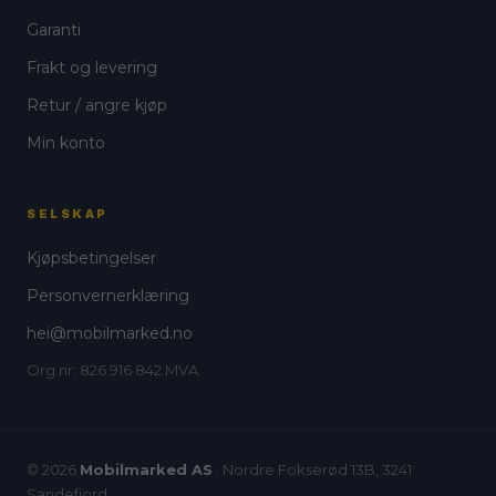
Garanti
Frakt og levering
Retur / angre kjøp
Min konto
SELSKAP
Kjøpsbetingelser
Personvernerklæring
hei@mobilmarked.no
Org.nr: 826 916 842 MVA
© 2026
Mobilmarked AS
· Nordre Fokserød 13B, 3241
Sandefjord