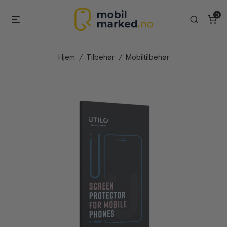
Skip
0
Menu
Search
to
content
Hjem
/
Tilbehør
/
Mobiltilbehør