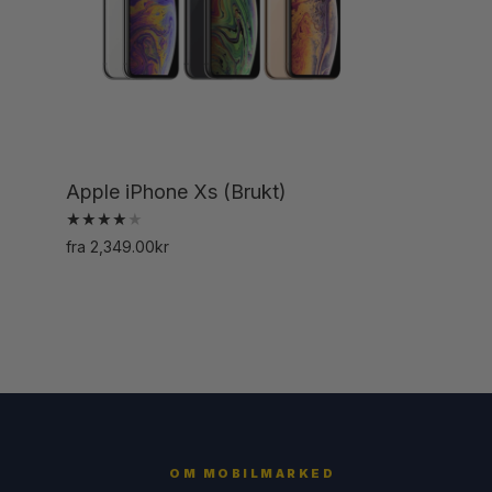
Apple iPhone Xs (Brukt)
Vurdert
fra
2,349.00
kr
4.00
Dette
av 5
produktet
har
flere
varianter.
Alternativene
kan
OM MOBILMARKED
velges