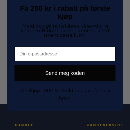
Få 200 kr i rabatt på første
kjøp
Meld deg på nyhetsbrev, så sender vi
koden rett i innboksen - sammen med
ukens beste funn.
Email
Send meg koden
Viser det ene resultatet
Min kjøp. 1000 kr. Meld deg av når som
helst.
HANDLE
KUNDESERVICE