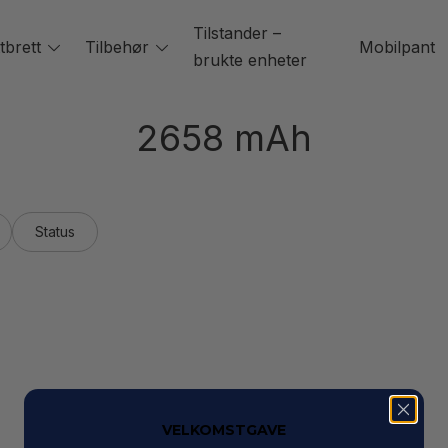
Tilstander –
tbrett
Toggle
Tilbehør
Toggle
Mobilpant
brukte enheter
menu
menu
2658 mAh
Status
VELKOMSTGAVE