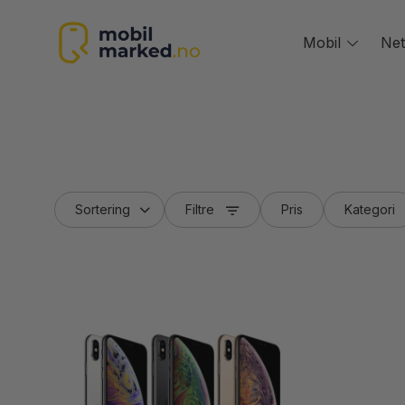
Skip
to
Mobil
Toggle
Net
content
menu
Filtre
Pris
Kategori