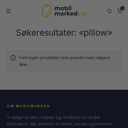
Skip
0
Menu
Search
to
content
Søkeresultater: «pillow»
Fant ingen produkter som passet med valgene
dine.
OM MOBILMARKED
Vi selger brukte mobiler og nettbrett til norske
forbrukere. Alle enheter er testet, renset og kommer