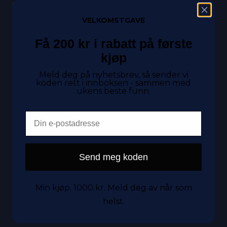
med 12 måneders garanti.
VELKOMSTGAVE
Spar penger og miljøet
Få 200 kr i rabatt på første
kjøp
HANDLE
Meld deg på nyhetsbrev, så sender vi
Mobil
koden rett i innboksen - sammen med
ukens beste funn.
Nettbrett
Tilbehør
Email
Tilstander
Send meg koden
KUNDESERVICE
Kontakt oss
Min kjøp. 1000 kr. Meld deg av når som
Garanti
helst.
Frakt og levering